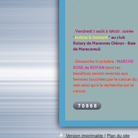
.
.
.
Vendredi 7 août à 19h30 : soirée
"
huitres & homard
'' au club
Rotary de Marennes Oléron - Baie
de Marecareuil.
.
Dimanche 11 octobre :
MARCHE
ROSE de ROYAN
dont les
bénéfices seront reversés aux
femmes touchées par le cancer du
sein ainsi qu'à la recherche sur le
cancer.
Version imprimable
|
Plan du site