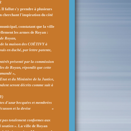
R
Il fallut s'y prendre à plusieurs
en cherchant l'inspiration du côté
 municipal, constatant que la ville
ciellement les armes de Royan :
 de Royan,
, de la maison des COËTIVY à
is en duché, par lettre patente,
intérêt présenté par la commission
s de Royan, répondit que cette
ommandé »,
tat et du Ministère de la Justice,
ndent seront décrits comme suit à
Y)
tes d'azur becquées et membrées
as de l'écusson et la devise «
ent pas totalement conformes aux
i soutien »
.
La ville de Royan