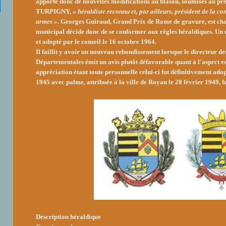
apporte donc de nouvelles modifications au blason
, soumises au p
TURPIGNY,
« héraldiste reconnu et, par ailleurs, président de la co
armes »
.
Georges Guiraud, Grand Prix de Rome de gravure
, est c
municipal décide donc de se conformer aux règles héraldiques. Un 
et adopté par le conseil le 16 octobre 1964.
Il faillit y avoir un nouveau rebondissement lorsque le directeur d
Départementales émit un avis plutôt défavorable quant à l'aspect es
appréciation étant toute personnelle celui-ci fut définitivement ado
1945 avec palme, attribuée à la ville de Royan le 28 février 1949, fu
Description héraldique