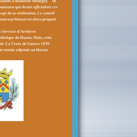
réalable à monsieur Meurgey de
mmission qui devait officialiser ces
hargé de sa réalisation. Le conseil
nouveau blason est alors proposé
es Services d'Archives
thétique du blason. Mais, cette
pté.
La Croix de Guerre 1939-
t ensuite adjointe au blason.