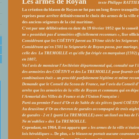
Les armes de Royan
texte Philippe RATTIE
La création du blason de Royan ne fut pas un long fleuve tranquille. 
reprises pour arrêter définitivement le choix des armes de la ville 
des anciens seigneurs de la cité maritime.
C'est par une délibération en date du 19 février 1952
que le conseil
ne
« possédait pas d'armoiries officiellement reconnues »
, fixe offi
Considérant que les COËTIVY furent au XVème siècle les Seigneurs
Considérant qu'en 1501 la Seigneurie de Royan passa, par mariage
celle des La TREMOILLE et qu'elle fut érigée en marquisat (1592) pu
en 1807,
Vu l'avis de monsieur l'Archiviste départemental qui, consulté sur l'
des armoiries des COËTIVY et des La TREMOILLE pour fournir celle
combinaison était « un procédé parfaitement légitime et même rec
Demande que le Conseil du Sceau de France, sur l'avis du Conseil d'E
arrête que les armoiries de la ville de Royan et communs qui en dépe
l'Armorial des Villes de France et de l'Union Française :
Parti au premier Fascé d'Or et de Sable de six pièces (parti COËTIV
Au deuxième d'Or au chevron de gueules accompagné de trois aiglet
de gueules - 2 et 1 (parti La TREMOILLE) avec un listel au b
Ne m'oubliez » des La TREMOILLE.
Cependant, en 1964, il est apparu que
« les armes de la ville n'étai
lois héraldiques »
. De plus,
« le blason ne portait aucune couronne n