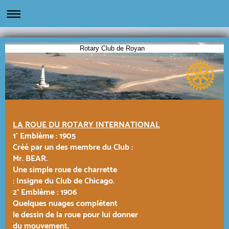
Rotary Club de Royan
LA ROUE DU ROTARY INTERNATIONAL
1° Emblème : 1905
Créé par un des membre du Club :
Mr. BEAR.
Une simple roue de charrette
: Insigne du Club de Chicago.
2° Emblème : 1906
Quelques nuages complétent
le dessin de la roue pour lui donner
du mouvement.