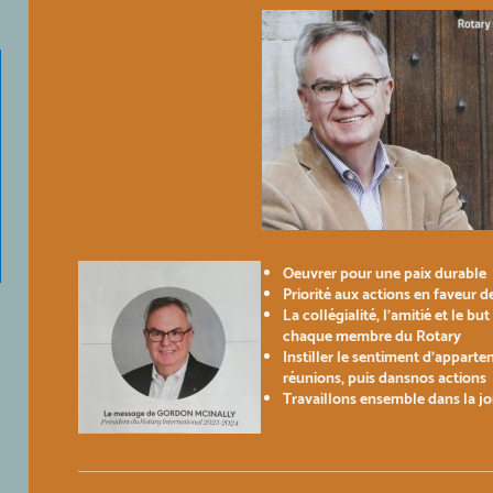
Oeuvrer pour une paix durable
Priorité aux actions en faveur d
La collégialité, l'amitié et le
chaque membre du Rotary
Instiller le sentiment d'appart
réunions, puis dansnos actions
Travaillons ensemble dans la jo