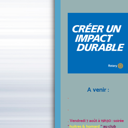
A venir :
.
.
.
Vendredi 7 août à 19h30 : soirée
"
huitres & homard
'' au club