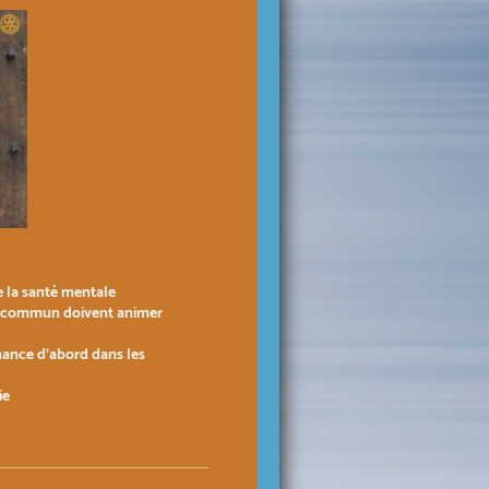
e la santé mentale
 but commun doivent animer
enance d'abord dans les
ie