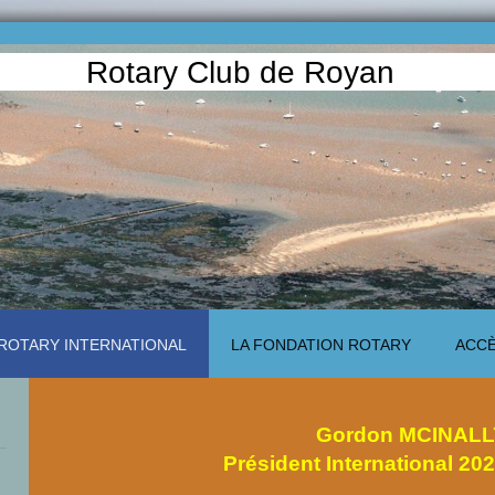
Rotary Club de Royan
ROTARY INTERNATIONAL
LA FONDATION ROTARY
ACC
Gordon MCINALL
Président International 20